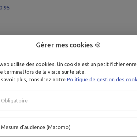
0 95
Gérer mes cookies 🍪
¤¤¤¤¤¤¤¤¤¤¤¤¤¤¤¤¤¤¤¤¤¤¤¤¤¤¤¤¤¤¤¤¤¤¤¤¤¤¤¤¤¤¤¤
web utilise des cookies. Un cookie est un petit fichier enre
e terminal lors de la visite sur le site.
 réunions ou conférences, petite capacité.
 savoir plus, consultez notre
Politique de gestion des coo
0 95
Obligatoire
Mesure d'audience (Matomo)