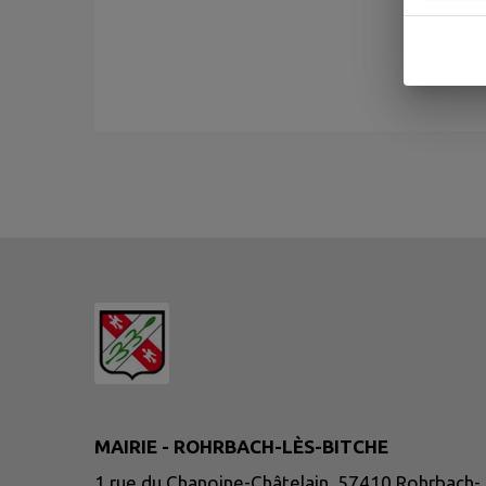
MAIRIE - ROHRBACH-LÈS-BITCHE
1 rue du Chanoine-Châtelain, 57410 Rohrbach-