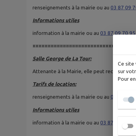
renseignements à la mairie ou au
03 87 09 7
Informations utiles
information à la mairie ou au
03 87 09 70 95
¤¤¤¤¤¤¤¤¤¤¤¤¤¤¤¤¤¤¤¤¤¤¤¤¤¤¤¤¤¤¤¤¤¤
Salle George de La Tour:
Ce site 
sur votr
Attenante à la Mairie, elle peut recevoir des
Pour en
Tarifs de location:
renseignements à la mairie ou au
03 87 09 7
Informations utiles
information à la mairie ou au
03 87 09 70 95