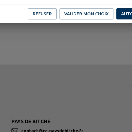
REFUSER
VALIDER MON CHOIX
AUT
H
PAYS DE BITCHE
contact@cc-paysdebitche.fr