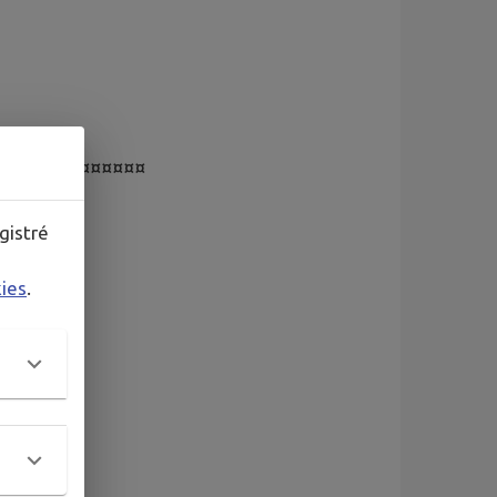
¤¤¤¤¤¤¤¤¤¤¤¤¤¤
gistré
kies
.