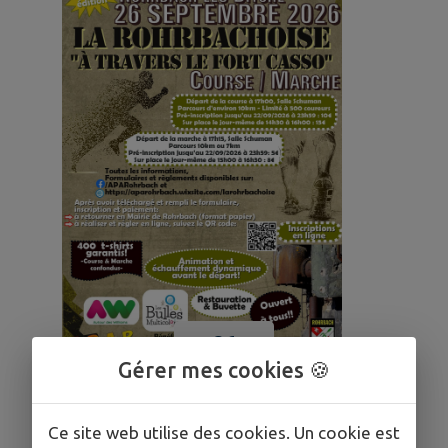
26
SEPT.
Gérer mes cookies 🍪
ROHRBACH-LÈS-BITCHE
Ce site web utilise des cookies. Un cookie est
La Rohrbachoise, à travers le