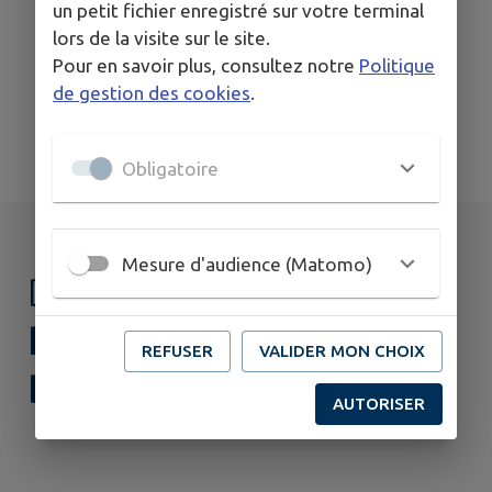
un petit fichier enregistré sur votre terminal
Fort Casso
lors de la visite sur le site.
Pour en savoir plus, consultez notre
Politique
de gestion des cookies
.
TOUS LES ÉVÉNEMENTS
Obligatoire
Mesure d'audience (Matomo)
DÉCOUVRIR
ROHRBACH-LÈS-
REFUSER
VALIDER MON CHOIX
BITCHE
AUTORISER