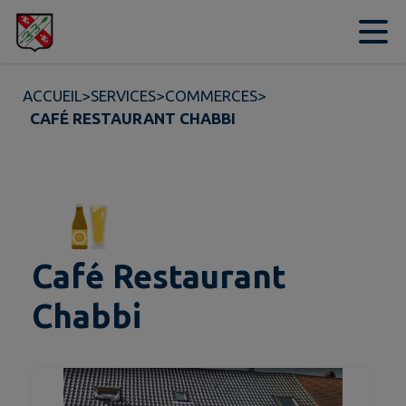
Contenu
Menu
Recherche
Pied de page
ACCUEIL
>
SERVICES
>
COMMERCES
>
CAFÉ RESTAURANT CHABBI
Café Restaurant
Chabbi