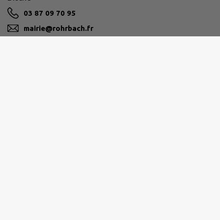
03 87 09 70 95
mairie@rohrbach.fr
M'Y RENDRE
www.rohrbach-les-bitche.fr/
PAYS DE BITCHE
contact@cc-paysdebitche.fr
www.cc-paysdebitche.fr/