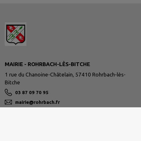
MAIRIE - ROHRBACH-LÈS-BITCHE
1 rue du Chanoine-Châtelain, 57410 Rohrbach-lès-
Bitche
03 87 09 70 95
mairie@rohrbach.fr
M'Y RENDRE
www.rohrbach-les-bitche.fr/