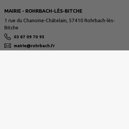
MAIRIE - ROHRBACH-LÈS-BITCHE
1 rue du Chanoine-Châtelain, 57410 Rohrbach-lès-
Bitche
03 87 09 70 95
mairie@rohrbach.fr
M'Y RENDRE
www.rohrbach-les-bitche.fr/