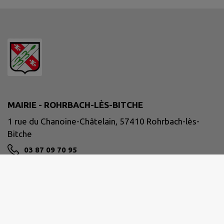
MAIRIE - ROHRBACH-LÈS-BITCHE
1 rue du Chanoine-Châtelain, 57410 Rohrbach-lès-
Bitche
03 87 09 70 95
mairie@rohrbach.fr
M'Y RENDRE
www.rohrbach-les-bitche.fr/