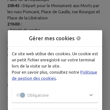
20h45 :
Départ pour le Monument aux Morts par
les rues Poincaré, Place de Gaulle, rue Bourgun et
Place de la Libération
21h00 :
- Dépôt de gerbe
- Après la cérémonie au Monument aux Morts,
Gérer mes cookies 🍪
départ des Invités et Sociétés par les rues du
Maire Ch. Wilhelm, de l'Hôpital, Place de Gaulle,
Ce site web utilise des cookies. Un cookie est
rue Poincaré pour la Place de la République
un petit fichier enregistré sur votre terminal
- Discours du Maire
lors de la visite sur le site.
- Remise d'une "récompense" aux bacheliers
Pour en savoir plus, consultez notre
Politique
qui ont obtenu une mention "bien" ou "très bien »
de gestion des cookies
.
- Remise de médailles par le Commandant de
la caserne des pompiers de Sarralbe
- Vin d'Honneur
Obligatoire
22h15 :
- Retraite aux Flambeaux (départ place de la
République)