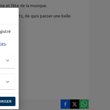
rne et fête de la musique.
 et concerts, de quoi passer une belle
gistré
kies
.
ORISER