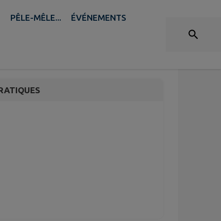
B
PÊLE-MÊLE...
ÉVÉNEMENTS
te de la Musique
RATIQUES