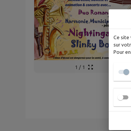
Ce site 
sur votr
Pour en
1
/
1