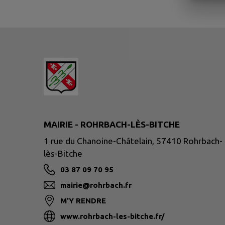
MAIRIE - ROHRBACH-LÈS-BITCHE
1 rue du Chanoine-Châtelain, 57410 Rohrbach-
lès-Bitche
03 87 09 70 95
mairie@rohrbach.fr
M'Y RENDRE
www.rohrbach-les-bitche.fr/