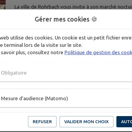
La ville de Rohrbach vous invite à son marché noctu
Gérer mes cookies 🍪
Producteurs, artisans, auteurs, animations musicales
soirée !
web utilise des cookies. Un cookie est un petit fichier enre
e terminal lors de la visite sur le site.
 savoir plus, consultez notre
Politique de gestion des coo
Publié par Ville RLB
Obligatoire
Mesure d'audience (Matomo)
REFUSER
VALIDER MON CHOIX
AUT