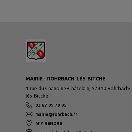
MAIRIE - ROHRBACH-LÈS-BITCHE
1 rue du Chanoine-Châtelain, 57410 Rohrbach-
lès-Bitche
03 87 09 70 95
mairie@rohrbach.fr
M'Y RENDRE