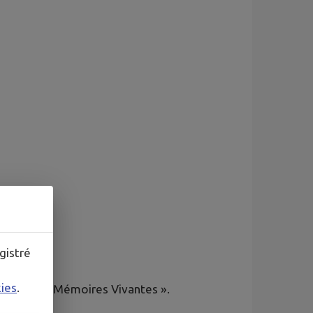
gistré
kies
.
nce pour « Mémoires Vivantes ».