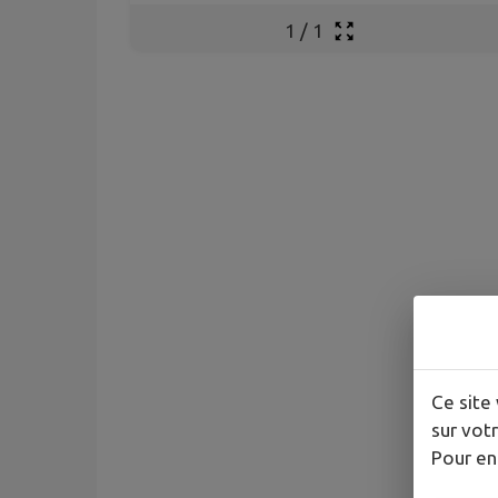
1
/
1
Ce site 
sur votr
Pour en