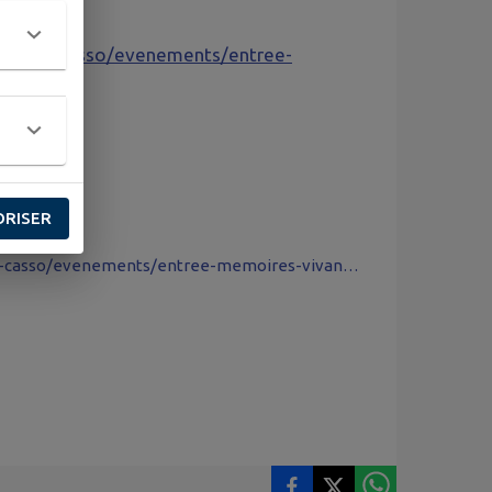
on-fort-casso/evenements/entree-
ORISER
https://www.helloasso.com/associations/association-fort-casso/evenements/entree-memoires-vivantes-2026