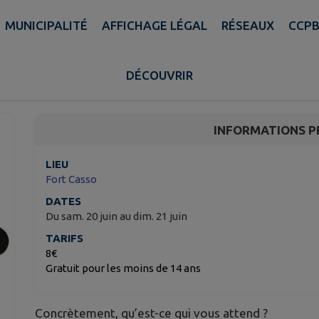
MUNICIPALITÉ
AFFICHAGE LÉGAL
RÉSEAUX
CCP
Mémoires Vivantes au 
DÉCOUVRIR
Rohrbach-lès-Bitche
INFORMATIONS P
LIEU
Fort Casso
DATES
Du sam. 20 juin au dim. 21 juin
TARIFS
8€
Gratuit pour les moins de 14 ans
Concrètement, qu’est-ce qui vous attend ?