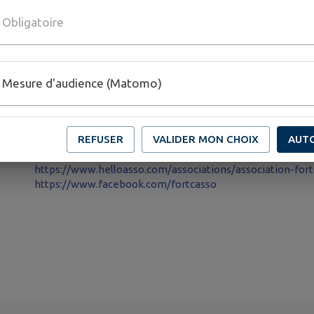
Réservation ici:
Obligatoire
https://www.helloasso.com/associations/associati
memoires-vivantes-2026
Mesure d'audience (Matomo)
Publié par Ville RLB
REFUSER
VALIDER MON CHOIX
AUT
PLUS D'INFORMATIONS
https://www.facebook.com/fortcasso