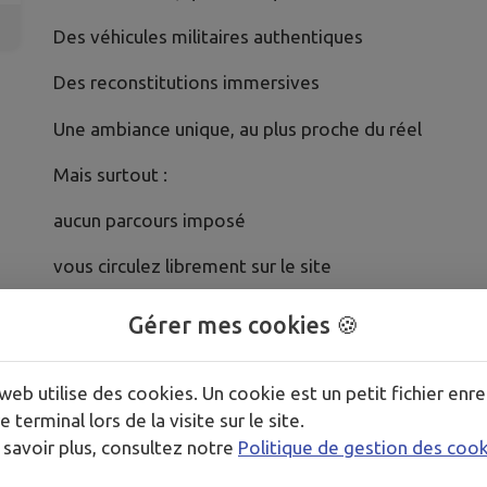
Des véhicules militaires authentiques
Des reconstitutions immersives
Une ambiance unique, au plus proche du réel
Mais surtout :
aucun parcours imposé
vous circulez librement sur le site
vous vivez l’événement à votre rythme
Gérer mes cookies 🍪
Ici, vous ne suivez pas une visite.
web utilise des cookies. Un cookie est un petit fichier enre
Vous explorez.
e terminal lors de la visite sur le site.
 savoir plus, consultez notre
Politique de gestion des coo
Vous pouvez désormais réserver vos places à l’ava