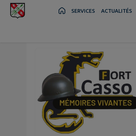
Contenu
Menu
Recherche
Pied de page
SERVICES
ACTUALITÉS
Juin
Juin
20
21
au
Sam.
Dim.