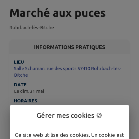
Marché aux puces
Rohrbach-lès-Bitche
INFORMATIONS PRATIQUES
LIEU
Salle Schuman, rue des sports 57410 Rohrbach-lès-
Bitche
DATE
Le dim. 31 mai
HORAIRES
8h-16h
Gérer mes cookies 🍪
ORGANISÉ PAR
APAR (Association Pour l'Animation à Rohrbach)
Ce site web utilise des cookies. Un cookie est