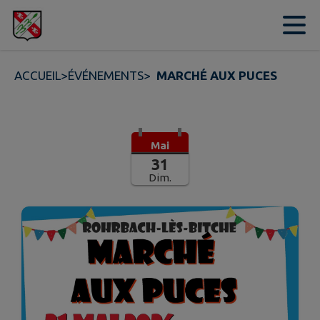
Contenu
Menu
Recherche
Pied de page
ACCUEIL
>
ÉVÉNEMENTS
>
MARCHÉ AUX PUCES
Mai
31
Dim.