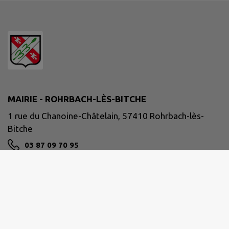
MAIRIE - ROHRBACH-LÈS-BITCHE
1 rue du Chanoine-Châtelain, 57410 Rohrbach-lès-
Bitche
03 87 09 70 95
mairie@rohrbach.fr
M'Y RENDRE
www.rohrbach-les-bitche.fr/