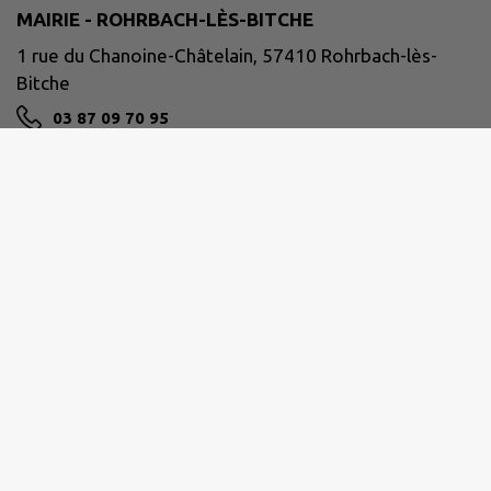
MAIRIE - ROHRBACH-LÈS-BITCHE
1 rue du Chanoine-Châtelain, 57410 Rohrbach-lès-
Bitche
03 87 09 70 95
mairie@rohrbach.fr
M'Y RENDRE
www.rohrbach-les-bitche.fr/